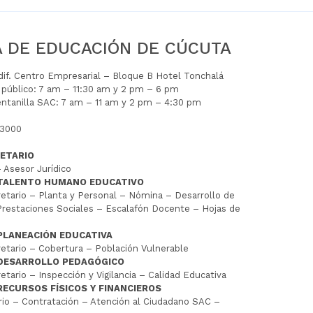
A DE EDUCACIÓN DE CÚCUTA
Edif. Centro Empresarial – Bloque B Hotel Tonchalá
l público: 7 am – 11:30 am y 2 pm – 6 pm
entanilla SAC: 7 am – 11 am y 2 pm – 4:30 pm
 3000
ETARIO
 Asesor Jurídico
 TALENTO HUMANO EDUCATIVO
tario – Planta y Personal – Nómina – Desarrollo de
restaciones Sociales – Escalafón Docente – Hojas de
PLANEACIÓN EDUCATIVA
tario – Cobertura – Población Vulnerable
 DESARROLLO PEDAGÓGICO
tario – Inspección y Vigilancia – Calidad Educativa
RECURSOS FÍSICOS Y FINANCIEROS
io – Contratación – Atención al Ciudadano SAC –