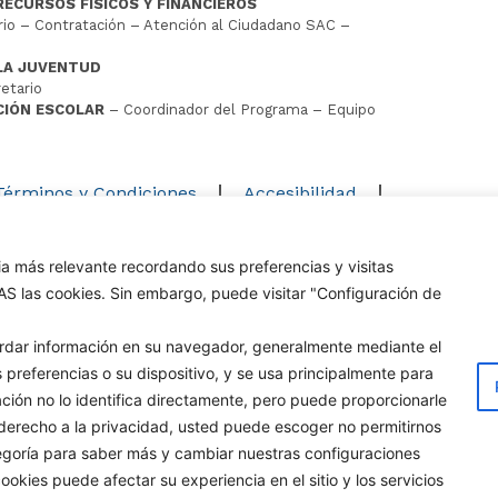
RECURSOS FÍSICOS Y FINANCIEROS
io – Contratación – Atención al Ciudadano SAC –
LA JUVENTUD
etario
CIÓN ESCOLAR
– Coordinador del Programa – Equipo
D
Términos y Condiciones
Accesibilidad
Mapa del sitio
ia más relevante recordando sus preferencias y visitas
os los derechos reservados Alcaldía de Cúcuta
DAS las cookies. Sin embargo, puede visitar "Configuración de
uardar información en su navegador, generalmente mediante el
 preferencias o su dispositivo, y se usa principalmente para
mación no lo identifica directamente, pero puede proporcionarle
erecho a la privacidad, usted puede escoger no permitirnos
egoría para saber más y cambiar nuestras configuraciones
kies puede afectar su experiencia en el sitio y los servicios