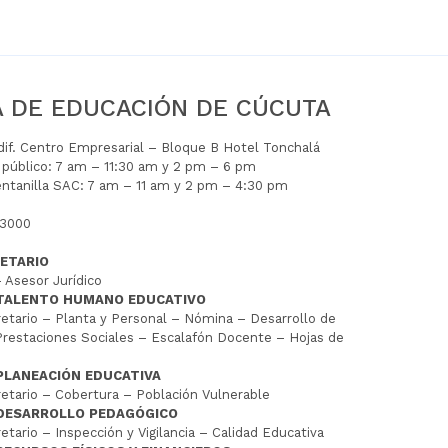
A DE EDUCACIÓN DE CÚCUTA
Edif. Centro Empresarial – Bloque B Hotel Tonchalá
l público: 7 am – 11:30 am y 2 pm – 6 pm
entanilla SAC: 7 am – 11 am y 2 pm – 4:30 pm
 3000
ETARIO
 Asesor Jurídico
 TALENTO HUMANO EDUCATIVO
tario – Planta y Personal – Nómina – Desarrollo de
restaciones Sociales – Escalafón Docente – Hojas de
PLANEACIÓN EDUCATIVA
tario – Cobertura – Población Vulnerable
 DESARROLLO PEDAGÓGICO
tario – Inspección y Vigilancia – Calidad Educativa