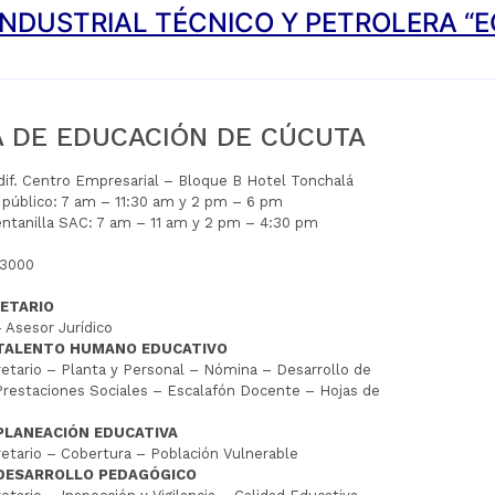
INDUSTRIAL TÉCNICO Y PETROLERA “E
A DE EDUCACIÓN DE CÚCUTA
Edif. Centro Empresarial – Bloque B Hotel Tonchalá
l público: 7 am – 11:30 am y 2 pm – 6 pm
entanilla SAC: 7 am – 11 am y 2 pm – 4:30 pm
 3000
ETARIO
 Asesor Jurídico
 TALENTO HUMANO EDUCATIVO
tario – Planta y Personal – Nómina – Desarrollo de
restaciones Sociales – Escalafón Docente – Hojas de
PLANEACIÓN EDUCATIVA
tario – Cobertura – Población Vulnerable
 DESARROLLO PEDAGÓGICO