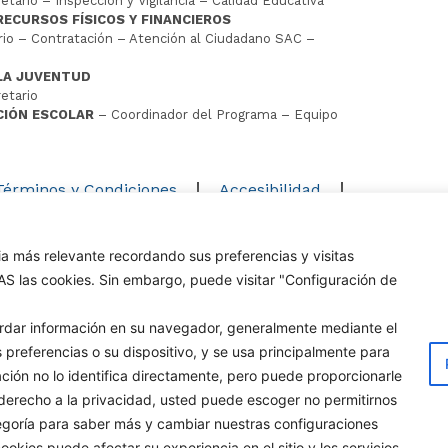
tario – Inspección y Vigilancia – Calidad Educativa
RECURSOS FÍSICOS Y FINANCIEROS
io – Contratación – Atención al Ciudadano SAC –
LA JUVENTUD
etario
CIÓN ESCOLAR
– Coordinador del Programa – Equipo
D
Términos y Condiciones
Accesibilidad
Mapa del sitio
ia más relevante recordando sus preferencias y visitas
os los derechos reservados Alcaldía de Cúcuta
DAS las cookies. Sin embargo, puede visitar "Configuración de
uardar información en su navegador, generalmente mediante el
 preferencias o su dispositivo, y se usa principalmente para
mación no lo identifica directamente, pero puede proporcionarle
erecho a la privacidad, usted puede escoger no permitirnos
egoría para saber más y cambiar nuestras configuraciones
kies puede afectar su experiencia en el sitio y los servicios