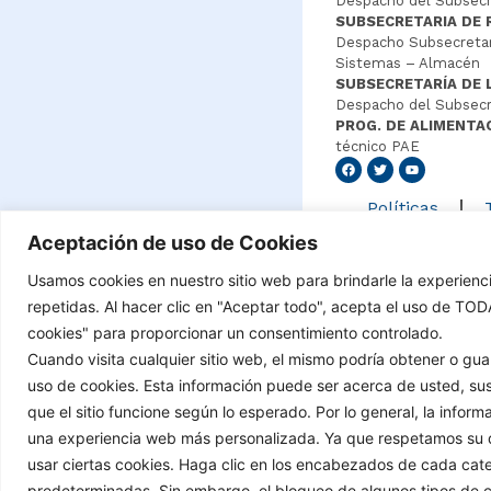
Despacho del Subsecre
SUBSECRETARIA DE 
Despacho Subsecretar
Sistemas – Almacén
SUBSECRETARÍA DE 
Despacho del Subsecr
PROG. DE ALIMENTA
técnico PAE
Senang4
Políticas
Aceptación de uso de Cookies
Usamos cookies en nuestro sitio web para brindarle la experienc
©Copyright 2021 – Tod
repetidas. Al hacer clic en "Aceptar todo", acepta el uso de TO
cookies" para proporcionar un consentimiento controlado.
Cuando visita cualquier sitio web, el mismo podría obtener o g
uso de cookies. Esta información puede ser acerca de usted, sus
que el sitio funcione según lo esperado. Por lo general, la infor
una experiencia web más personalizada. Ya que respetamos su d
usar ciertas cookies. Haga clic en los encabezados de cada cat
predeterminadas. Sin embargo, el bloqueo de algunos tipos de coo