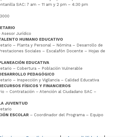
entanilla SAC: 7 am – 11 am y 2 pm – 4:30 pm
 3000
ETARIO
 Asesor Jurídico
 TALENTO HUMANO EDUCATIVO
tario – Planta y Personal – Nómina – Desarrollo de
restaciones Sociales – Escalafón Docente – Hojas de
PLANEACIÓN EDUCATIVA
tario – Cobertura – Población Vulnerable
 DESARROLLO PEDAGÓGICO
tario – Inspección y Vigilancia – Calidad Educativa
RECURSOS FÍSICOS Y FINANCIEROS
io – Contratación – Atención al Ciudadano SAC –
LA JUVENTUD
etario
CIÓN ESCOLAR
– Coordinador del Programa – Equipo
D