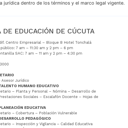
 jurídica dentro de los términos y el marco legal vigente.
A DE EDUCACIÓN DE CÚCUTA
Edif. Centro Empresarial – Bloque B Hotel Tonchalá
l público: 7 am – 11:30 am y 2 pm – 6 pm
entanilla SAC: 7 am – 11 am y 2 pm – 4:30 pm
 3000
ETARIO
 Asesor Jurídico
 TALENTO HUMANO EDUCATIVO
tario – Planta y Personal – Nómina – Desarrollo de
restaciones Sociales – Escalafón Docente – Hojas de
PLANEACIÓN EDUCATIVA
tario – Cobertura – Población Vulnerable
 DESARROLLO PEDAGÓGICO
tario – Inspección y Vigilancia – Calidad Educativa