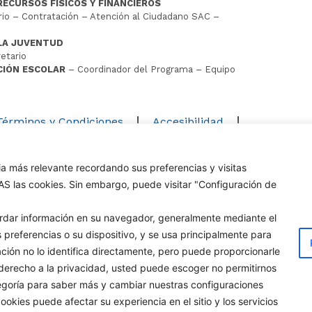
RECURSOS FÍSICOS Y FINANCIEROS
io – Contratación – Atención al Ciudadano SAC –
LA JUVENTUD
etario
CIÓN ESCOLAR
– Coordinador del Programa – Equipo
D
Términos y Condiciones
Accesibilidad
Mapa del sitio
ia más relevante recordando sus preferencias y visitas
os los derechos reservados Alcaldía de Cúcuta
DAS las cookies. Sin embargo, puede visitar "Configuración de
uardar información en su navegador, generalmente mediante el
 preferencias o su dispositivo, y se usa principalmente para
mación no lo identifica directamente, pero puede proporcionarle
erecho a la privacidad, usted puede escoger no permitirnos
egoría para saber más y cambiar nuestras configuraciones
kies puede afectar su experiencia en el sitio y los servicios