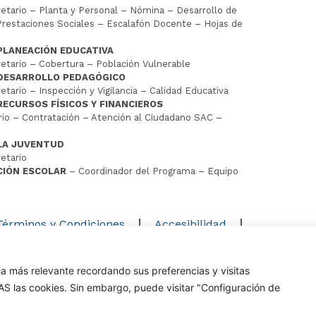
tario – Planta y Personal – Nómina – Desarrollo de
restaciones Sociales – Escalafón Docente – Hojas de
PLANEACIÓN EDUCATIVA
tario – Cobertura – Población Vulnerable
 DESARROLLO PEDAGÓGICO
tario – Inspección y Vigilancia – Calidad Educativa
RECURSOS FÍSICOS Y FINANCIEROS
io – Contratación – Atención al Ciudadano SAC –
LA JUVENTUD
etario
CIÓN ESCOLAR
– Coordinador del Programa – Equipo
D
Términos y Condiciones
Accesibilidad
Mapa del sitio
ia más relevante recordando sus preferencias y visitas
os los derechos reservados Alcaldía de Cúcuta
DAS las cookies. Sin embargo, puede visitar "Configuración de