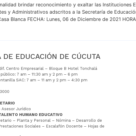
idad brindar reconocimiento y exaltar las Instituciones Ed
s y Administrativos adscritos a la Secretaría de Educación
Casa Blanca FECHA: Lunes, 06 de Diciembre de 2021 HORA: 
A DE EDUCACIÓN DE CÚCUTA
Edif. Centro Empresarial – Bloque B Hotel Tonchalá
l público: 7 am – 11:30 am y 2 pm – 6 pm
entanilla SAC: 7 am – 11 am y 2 pm – 4:30 pm
 3000
ETARIO
 Asesor Jurídico
 TALENTO HUMANO EDUCATIVO
tario – Planta y Personal – Nómina – Desarrollo de
restaciones Sociales – Escalafón Docente – Hojas de