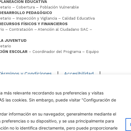
PLANEACIÓN EDUCATIVA
tario – Cobertura – Población Vulnerable
 DESARROLLO PEDAGÓGICO
tario – Inspección y Vigilancia – Calidad Educativa
RECURSOS FÍSICOS Y FINANCIEROS
io – Contratación – Atención al Ciudadano SAC –
LA JUVENTUD
etario
CIÓN ESCOLAR
– Coordinador del Programa – Equipo
D
Términos y Condiciones
Accesibilidad
Mapa del sitio
ia más relevante recordando sus preferencias y visitas
os los derechos reservados Alcaldía de Cúcuta
DAS las cookies. Sin embargo, puede visitar "Configuración de
uardar información en su navegador, generalmente mediante el
 preferencias o su dispositivo, y se usa principalmente para
mación no lo identifica directamente, pero puede proporcionarle