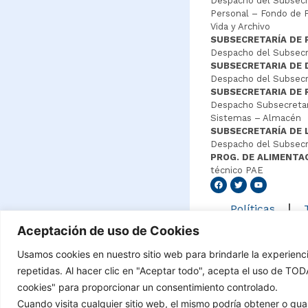
Despacho del Subsecre
Personal – Fondo de P
Vida y Archivo
SUBSECRETARÍA DE 
Despacho del Subsecre
SUBSECRETARIA DE
Despacho del Subsecre
SUBSECRETARIA DE 
Despacho Subsecretar
Sistemas – Almacén
SUBSECRETARÍA DE 
Despacho del Subsecr
PROG. DE ALIMENTA
técnico PAE
Senang4
Políticas
Aceptación de uso de Cookies
Usamos cookies en nuestro sitio web para brindarle la experienc
©Copyright 2021 – Tod
repetidas. Al hacer clic en "Aceptar todo", acepta el uso de TO
cookies" para proporcionar un consentimiento controlado.
Cuando visita cualquier sitio web, el mismo podría obtener o g