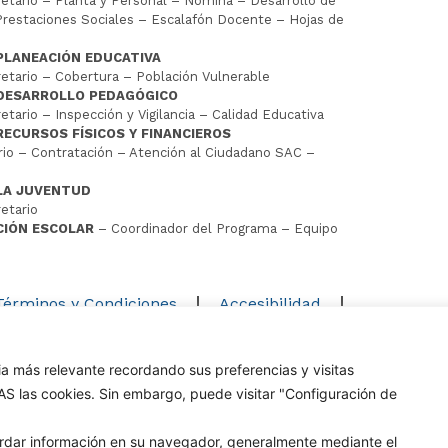
tario – Planta y Personal – Nómina – Desarrollo de
restaciones Sociales – Escalafón Docente – Hojas de
PLANEACIÓN EDUCATIVA
tario – Cobertura – Población Vulnerable
 DESARROLLO PEDAGÓGICO
tario – Inspección y Vigilancia – Calidad Educativa
RECURSOS FÍSICOS Y FINANCIEROS
io – Contratación – Atención al Ciudadano SAC –
LA JUVENTUD
etario
CIÓN ESCOLAR
– Coordinador del Programa – Equipo
D
Términos y Condiciones
Accesibilidad
Mapa del sitio
ia más relevante recordando sus preferencias y visitas
os los derechos reservados Alcaldía de Cúcuta
DAS las cookies. Sin embargo, puede visitar "Configuración de
uardar información en su navegador, generalmente mediante el