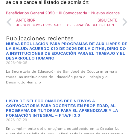
se da alcance al listado de admisión:
Beneficiarios General 2050 – III Convocatoria – Nuevos alcance
ANTERIOR
SIGUIENTE
JUEGOS DEPORTIVOS NACIONALES Y ENCUENTRO FOLCLÓRICO Y CULTURAL DEL MAGISTERIO
CELEBRACIÓN DEL DEL FUNCIONARIO ADMINISTRATIVO
Publicaciones recientes
NUEVA REGULACIÓN PARA PROGRAMAS DE AUXILIARES DE
LA SALUD: ACUERDO 010 DE 2026 DE LA CITHS, DIRIGIDO
A INSTITUCIONES DE EDUCACIÓN PARA EL TRABAJO Y EL
DESARROLLO HUMANO
2026-08-05
La Secretaría de Educación de San José de Cúcuta informa a
todas las Instituciones de Educación para el Trabajo y el
Desarrollo Humano
LISTA DE SELECCIONADOS DEFINITIVOS A
CONVOCATORIA PARA DOCENTES EN PROPIEDAD, AL
PROGRAMA DE TUTORIAS PARA EL APRENDIZAJE Y LA
FORMACIÓN INTEGRAL – PTA/FI 3.0
2026-07-29
En cumplimiento del cronograma establecido en la Circular No.
0028 del 1 de julio de 2026, y finalizada la etapa de respuesta a