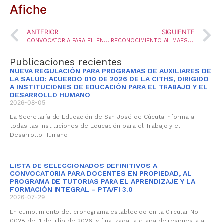
Afiche
ANTERIOR
SIGUIENTE
CONVOCATORIA PARA EL ENCARGO DE PROVISIÓN DE TRES VACANTES DEFINITIVAS O TEMPORALES DEL CARGO COORDINADOR
RECONOCIMIENTO AL MAESTRO EN SU DIA
Publicaciones recientes
NUEVA REGULACIÓN PARA PROGRAMAS DE AUXILIARES DE
LA SALUD: ACUERDO 010 DE 2026 DE LA CITHS, DIRIGIDO
A INSTITUCIONES DE EDUCACIÓN PARA EL TRABAJO Y EL
DESARROLLO HUMANO
2026-08-05
La Secretaría de Educación de San José de Cúcuta informa a
todas las Instituciones de Educación para el Trabajo y el
Desarrollo Humano
LISTA DE SELECCIONADOS DEFINITIVOS A
CONVOCATORIA PARA DOCENTES EN PROPIEDAD, AL
PROGRAMA DE TUTORIAS PARA EL APRENDIZAJE Y LA
FORMACIÓN INTEGRAL – PTA/FI 3.0
2026-07-29
En cumplimiento del cronograma establecido en la Circular No.
0028 del 1 de julio de 2026, y finalizada la etapa de respuesta a