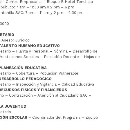
Edif. Centro Empresarial – Bloque B Hotel Tonchalá
l público: 7 am – 11:30 am y 2 pm – 6 pm
entanilla SAC: 7 am – 11 am y 2 pm – 4:30 pm
 3000
ETARIO
 Asesor Jurídico
 TALENTO HUMANO EDUCATIVO
tario – Planta y Personal – Nómina – Desarrollo de
restaciones Sociales – Escalafón Docente – Hojas de
PLANEACIÓN EDUCATIVA
tario – Cobertura – Población Vulnerable
 DESARROLLO PEDAGÓGICO
tario – Inspección y Vigilancia – Calidad Educativa
RECURSOS FÍSICOS Y FINANCIEROS
io – Contratación – Atención al Ciudadano SAC –
LA JUVENTUD
etario
CIÓN ESCOLAR
– Coordinador del Programa – Equipo
D