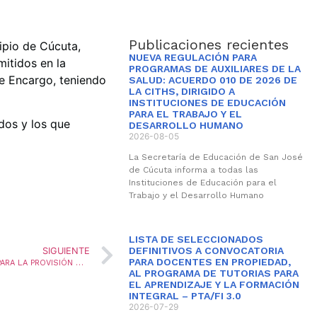
Publicaciones recientes
ipio de Cúcuta,
NUEVA REGULACIÓN PARA
mitidos en la
PROGRAMAS DE AUXILIARES DE LA
 Encargo, teniendo
SALUD: ACUERDO 010 DE 2026 DE
LA CITHS, DIRIGIDO A
INSTITUCIONES DE EDUCACIÓN
PARA EL TRABAJO Y EL
dos y los que
DESARROLLO HUMANO
2026-08-05
La Secretaría de Educación de San José
de Cúcuta informa a todas las
Instituciones de Educación para el
Trabajo y el Desarrollo Humano
LISTA DE SELECCIONADOS
DEFINITIVOS A CONVOCATORIA
SIGUIENTE
PARA DOCENTES EN PROPIEDAD,
CONSOLIDACIÓN DE RESULTADOS CONVOCATORIA PARA LA PROVISIÓN MEDIANTE LA MODALIDAD DE ENCARGO, DE 2 VACANTES DEFINITIVAS EN EL CARGO DE SECRETARIA, UNA VACANTE DEFINITIVA EN EL CARGO DE AUXILIAR ADMINISTRATIVO Y UNA VACANTE DEFINITIVA EN EL CARGO DE TÉCNICO OPERATIVO DE LA PLANTA DE CARGOS DEL PERSONAL ADMINISTRATIVO DE LA SECRETARIA DE EDUCACIÓN DEL MUNICIPIO DE SAN JOSE DE CUCUTA
AL PROGRAMA DE TUTORIAS PARA
EL APRENDIZAJE Y LA FORMACIÓN
INTEGRAL – PTA/FI 3.0
2026-07-29