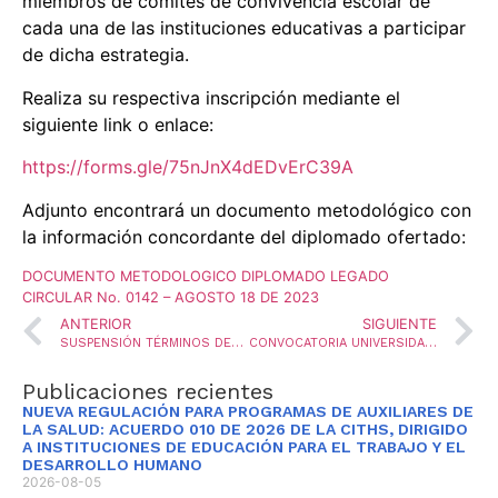
miembros de comités de convivencia escolar de
cada una de las instituciones educativas a participar
de dicha estrategia.
Realiza su respectiva inscripción mediante el
siguiente link o enlace:
https://forms.gle/75nJnX4dEDvErC39A
Adjunto encontrará un documento metodológico con
la información concordante del diplomado ofertado:
DOCUMENTO METODOLOGICO DIPLOMADO LEGADO
CIRCULAR No. 0142 – AGOSTO 18 DE 2023
ANTERIOR
SIGUIENTE
SUSPENSIÓN TÉRMINOS DEL CRONOGRAMA DE LA CONVOCATORIA PARA LA PROVISIÓN MEDIANTE LA MODALIDAD DE ENCARGO DE UNA VACANTE DEFINITIVA, EN EL CARGO DE PROFESIONAL UNIVERSITARIO
CONVOCATORIA UNIVERSIDAD DE PAMPLONA: CONVENIO 1010 PROGRAMA DE SUBSIDIOS VIGENCIA 2023 II
Publicaciones recientes
NUEVA REGULACIÓN PARA PROGRAMAS DE AUXILIARES DE
LA SALUD: ACUERDO 010 DE 2026 DE LA CITHS, DIRIGIDO
A INSTITUCIONES DE EDUCACIÓN PARA EL TRABAJO Y EL
DESARROLLO HUMANO
2026-08-05