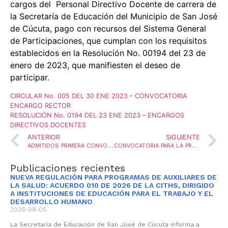
cargos del Personal Directivo Docente de carrera de
la Secretaría de Educación del Municipio de San José
de Cúcuta, pago con recursos del Sistema General
de Participaciones, que cumplan con los requisitos
establecidos en la Resolución No. 00194 del 23 de
enero de 2023, que manifiesten el deseo de
participar.
CIRCULAR No. 005 DEL 30 ENE 2023 – CONVOCATORIA
ENCARGO RECTOR
RESOLUCIÓN No. 0194 DEL 23 ENE 2023 – ENCARGOS
DIRECTIVOS DOCENTES
ANTERIOR
SIGUIENTE
ADMITIDOS PRIMERA CONVOCATORIA PROGRAMA GENERACIÓN 2050 VIG. 2023 I – FUNDACIÓN DE ESTUDIOS SUPERIORES COMFANORTE – FESC
CONVOCATORIA PARA LA PROVISIÓN DE 6 VACANTES DEFINITIVAS DEL CARGO DIRECTIVO DOCENTE – COORDINADOR, MEDIANTE LA MODALIDAD DE ENCARGO, Y CONFORMACION DE LA LISTA DE ELEGIBLES PARA LA VIGENCIA 2023
Publicaciones recientes
NUEVA REGULACIÓN PARA PROGRAMAS DE AUXILIARES DE
LA SALUD: ACUERDO 010 DE 2026 DE LA CITHS, DIRIGIDO
A INSTITUCIONES DE EDUCACIÓN PARA EL TRABAJO Y EL
DESARROLLO HUMANO
2026-08-05
La Secretaría de Educación de San José de Cúcuta informa a