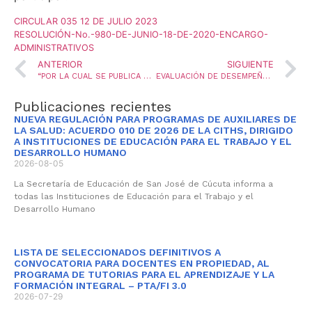
CIRCULAR 035 12 DE JULIO 2023
RESOLUCIÓN-No.-980-DE-JUNIO-18-DE-2020-ENCARGO-
ADMINISTRATIVOS
ANTERIOR
SIGUIENTE
“POR LA CUAL SE PUBLICA EL RESULTADO DE ADMISIÓN DE INSCRITOS A LA PRIMERA CONVOCATORIA DE AYUDAS EDUCATIVAS PARA LA FINANCIACIÓN DE ESTUDIOS SUPERIORES EN CUMPLIMIENTO DEL PLAN DE BIENESTAR LABORAL E INCENTIVOS, VIGENCIA 2023”
EVALUACIÓN DE DESEMPEÑO LABORAL, PRIMER SEMESTRE 2023 DEL PERSONAL ADMINISTRATIVO, ADSCRITO A LA SECRETARÍA DE EDUCACIÓN MUNICIPAL
Publicaciones recientes
NUEVA REGULACIÓN PARA PROGRAMAS DE AUXILIARES DE
LA SALUD: ACUERDO 010 DE 2026 DE LA CITHS, DIRIGIDO
A INSTITUCIONES DE EDUCACIÓN PARA EL TRABAJO Y EL
DESARROLLO HUMANO
2026-08-05
La Secretaría de Educación de San José de Cúcuta informa a
todas las Instituciones de Educación para el Trabajo y el
Desarrollo Humano
LISTA DE SELECCIONADOS DEFINITIVOS A
CONVOCATORIA PARA DOCENTES EN PROPIEDAD, AL
PROGRAMA DE TUTORIAS PARA EL APRENDIZAJE Y LA
FORMACIÓN INTEGRAL – PTA/FI 3.0
2026-07-29