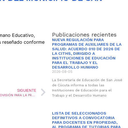
Publicaciones recientes
umano Educativo,
NUEVA REGULACIÓN PARA
vos reseñado conforme
PROGRAMAS DE AUXILIARES DE LA
SALUD: ACUERDO 010 DE 2026 DE
LA CITHS, DIRIGIDO A
INSTITUCIONES DE EDUCACIÓN
PARA EL TRABAJO Y EL
DESARROLLO HUMANO
2026-08-05
La Secretaría de Educación de San José
de Cúcuta informa a todas las
Instituciones de Educación para el
SIGUIENTE
Trabajo y el Desarrollo Humano
LISTA DE ADMITIDOS DE CONVOCATORIA PARA LA PROVISIÓN PARA LA PROVISIÓN OCHO (08) VACANTES DEFINITIVAS Y UNA (1) VACANTE TEMPORAL DEL CARGO DIRECTIVO DOCENTE-COORDINADOR, MEDIANTE LA MODALIDAD DE ENCARGO, Y CONFORMACIÓN DE LA LISTA DE ELEGIBLES PARA LA VIGENCIA 2022
LISTA DE SELECCIONADOS
DEFINITIVOS A CONVOCATORIA
PARA DOCENTES EN PROPIEDAD,
AL PROGRAMA DE TUTORIAS PARA