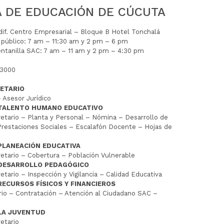
A DE EDUCACIÓN DE CÚCUTA
Edif. Centro Empresarial – Bloque B Hotel Tonchalá
l público: 7 am – 11:30 am y 2 pm – 6 pm
entanilla SAC: 7 am – 11 am y 2 pm – 4:30 pm
 3000
ETARIO
 Asesor Jurídico
 TALENTO HUMANO EDUCATIVO
tario – Planta y Personal – Nómina – Desarrollo de
restaciones Sociales – Escalafón Docente – Hojas de
PLANEACIÓN EDUCATIVA
tario – Cobertura – Población Vulnerable
 DESARROLLO PEDAGÓGICO
tario – Inspección y Vigilancia – Calidad Educativa
RECURSOS FÍSICOS Y FINANCIEROS
io – Contratación – Atención al Ciudadano SAC –
LA JUVENTUD
etario