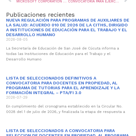
MICROSOFT CORPORATION ENTREVISTA A DOCENTE CUCUTEÑO QUE HA SIDO RECONOCIDO ENTRE LOS MEJORES PROFESORES DEL MUNDO
CONVOCATORIA PARA EJERCER EN COMISIÓN, EL CARGO DE DOCENTE TUTOR DEL PROGRAMA TODOS A APRENDER
Publicaciones recientes
NUEVA REGULACIÓN PARA PROGRAMAS DE AUXILIARES DE
LA SALUD: ACUERDO 010 DE 2026 DE LA CITHS, DIRIGIDO
A INSTITUCIONES DE EDUCACIÓN PARA EL TRABAJO Y EL
DESARROLLO HUMANO
2026-08-05
La Secretaría de Educación de San José de Cúcuta informa a
todas las Instituciones de Educación para el Trabajo y el
Desarrollo Humano
LISTA DE SELECCIONADOS DEFINITIVOS A
CONVOCATORIA PARA DOCENTES EN PROPIEDAD, AL
PROGRAMA DE TUTORIAS PARA EL APRENDIZAJE Y LA
FORMACIÓN INTEGRAL – PTA/FI 3.0
2026-07-29
En cumplimiento del cronograma establecido en la Circular No.
0028 del 1 de julio de 2026, y finalizada la etapa de respuesta a
LISTA DE SELECCIONADOS A CONVOCATORIA PARA
SELECCION DE DOCENTES EN PROPIEDAD, AL PROGRAMA