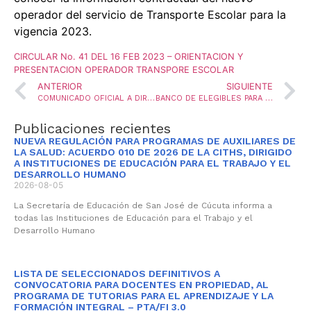
operador del servicio de Transporte Escolar para la
vigencia 2023.
CIRCULAR No. 41 DEL 16 FEB 2023 – ORIENTACION Y
PRESENTACION OPERADOR TRANSPORE ESCOLAR
ANTERIOR
SIGUIENTE
COMUNICADO OFICIAL A DIRECTIVOS DOCENTES, DOCENTES, Y COMUNIDAD EDUCATIVA EN GENERAL DEL MUNICIPIO DE SAN JOSÉ DE CÚCUTA
BANCO DE ELEGIBLES PARA PROVEER MEDIANTE ENCARGO EL CARGO RECTOR – VIG 2023
Publicaciones recientes
NUEVA REGULACIÓN PARA PROGRAMAS DE AUXILIARES DE
LA SALUD: ACUERDO 010 DE 2026 DE LA CITHS, DIRIGIDO
A INSTITUCIONES DE EDUCACIÓN PARA EL TRABAJO Y EL
DESARROLLO HUMANO
2026-08-05
La Secretaría de Educación de San José de Cúcuta informa a
todas las Instituciones de Educación para el Trabajo y el
Desarrollo Humano
LISTA DE SELECCIONADOS DEFINITIVOS A
CONVOCATORIA PARA DOCENTES EN PROPIEDAD, AL
PROGRAMA DE TUTORIAS PARA EL APRENDIZAJE Y LA
FORMACIÓN INTEGRAL – PTA/FI 3.0