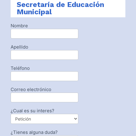
Secretaría de Educación
Municipal
Nombre
Si eres
humano,
deja
este
campo
Apellido
en
blanco.
Teléfono
Correo electrónico
¿Cual es su interes?
¿Tienes alguna duda?