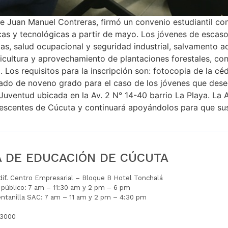
e Juan Manuel Contreras, firmó un convenio estudiantil con
as y tecnológicas a partir de mayo. Los jóvenes de escaso
mas, salud ocupacional y seguridad industrial, salvamento ac
icultura y aprovechamiento de plantaciones forestales, conta
 Los requisitos para la inscripción son: fotocopia de la céd
icado de noveno grado para el caso de los jóvenes que dese
la Juventud ubicada en la Av. 2 N° 14-40 barrio La Playa. L
lescentes de Cúcuta y continuará apoyándolos para que sus
A DE EDUCACIÓN DE CÚCUTA
Edif. Centro Empresarial – Bloque B Hotel Tonchalá
l público: 7 am – 11:30 am y 2 pm – 6 pm
entanilla SAC: 7 am – 11 am y 2 pm – 4:30 pm
 3000