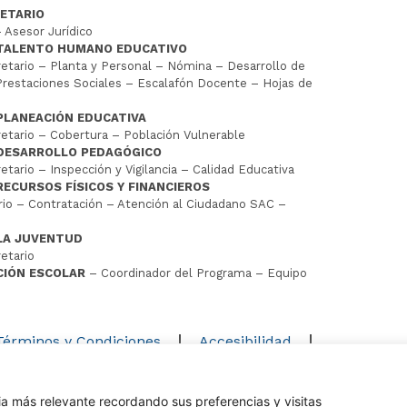
ETARIO
 Asesor Jurídico
 TALENTO HUMANO EDUCATIVO
tario – Planta y Personal – Nómina – Desarrollo de
restaciones Sociales – Escalafón Docente – Hojas de
PLANEACIÓN EDUCATIVA
tario – Cobertura – Población Vulnerable
 DESARROLLO PEDAGÓGICO
tario – Inspección y Vigilancia – Calidad Educativa
RECURSOS FÍSICOS Y FINANCIEROS
io – Contratación – Atención al Ciudadano SAC –
LA JUVENTUD
etario
CIÓN ESCOLAR
– Coordinador del Programa – Equipo
D
Términos y Condiciones
Accesibilidad
Mapa del sitio
ia más relevante recordando sus preferencias y visitas