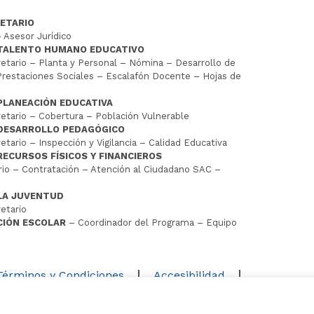
ETARIO
 Asesor Jurídico
 TALENTO HUMANO EDUCATIVO
tario – Planta y Personal – Nómina – Desarrollo de
restaciones Sociales – Escalafón Docente – Hojas de
PLANEACIÓN EDUCATIVA
tario – Cobertura – Población Vulnerable
 DESARROLLO PEDAGÓGICO
tario – Inspección y Vigilancia – Calidad Educativa
RECURSOS FÍSICOS Y FINANCIEROS
io – Contratación – Atención al Ciudadano SAC –
LA JUVENTUD
etario
CIÓN ESCOLAR
– Coordinador del Programa – Equipo
D
Términos y Condiciones
Accesibilidad
Mapa del sitio