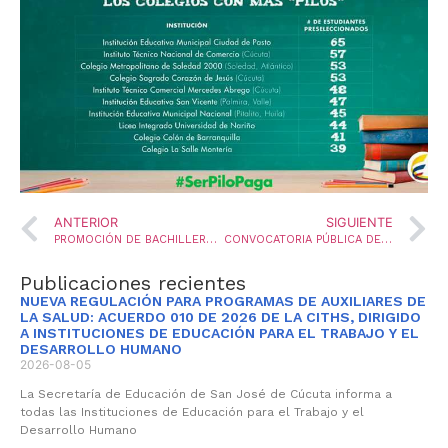
ANTERIOR
SIGUIENTE
PROMOCIÓN DE BACHILLERES “CÉSAR OMAR ROJAS”
CONVOCATORIA PÚBLICA DE PRESTADORES DE SERVICO PÚBLICO EDUCATIVO
Publicaciones recientes
NUEVA REGULACIÓN PARA PROGRAMAS DE AUXILIARES DE
LA SALUD: ACUERDO 010 DE 2026 DE LA CITHS, DIRIGIDO
A INSTITUCIONES DE EDUCACIÓN PARA EL TRABAJO Y EL
DESARROLLO HUMANO
2026-08-05
La Secretaría de Educación de San José de Cúcuta informa a
todas las Instituciones de Educación para el Trabajo y el
Desarrollo Humano