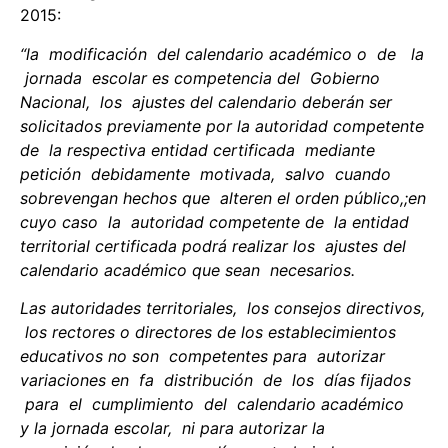
2015:
“la modificación del calendario académico o de la
jornada escolar es competencia del Gobierno
Nacional, los ajustes del calendario deberán ser
solicitados previamente por la autoridad competente
de la respectiva entidad certificada mediante
petición debidamente motivada, salvo cuando
sobrevengan hechos que alteren el orden público,;en
cuyo caso la autoridad competente de la entidad
territorial certificada podrá realizar los ajustes del
calendario académico que sean necesarios.
L
as
a
u
t
o
r
i
d
a
d
e
s
t
e
rr
i
t
o
r
i
a
l
e
s
,
l
os co
n
s
e
j
o
s
d
i
r
e
ct
i
v
o
s
,
l
os
r
e
c
t
o
r
e
s
o
d
i
r
e
c
t
o
r
e
s
de
l
o
s
e
s
t
a
b
l
e
c
i
m
i
e
n
t
o
s
e
d
u
c
a
t
i
v
o
s
no
s
on
c
o
m
p
e
t
e
n
t
e
s
p
a
r
a
aut
o
r
i
z
a
r
v
a
r
i
a
ci
o
ne
s
e
n f
a
d
i
s
t
r
i
b
u
ci
ó
n
de
l
os dí
a
s
fi
j
a
d
o
s
p
a
r
a
e
l
c
u
m
p
li
m
i
e
n
t
o
d
e
l
c
a
l
e
n
d
a
r
io
a
c
a
d
é
m
i
c
o
y
la
j
o
rn
a
d
a
e
s
c
o
l
a
r
,
n
i
pa
r
a
a
u
t
o
r
i
z
a
r
la