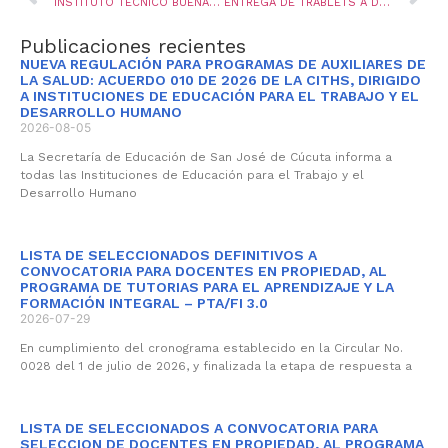
INSTITUTO TÉCNICO BUENA ESPERANZA Y SUS SEDES, EL PLOMO, LA ESPERANZA, LAS VACAS, LONDRES Y SEDE PRINCIPAL
ENTREGA DE TRABLETS A DOCENTES QUE REALIZARON DIPLOMADO DE COMPUTADORES PARA EDUCAR
Publicaciones recientes
NUEVA REGULACIÓN PARA PROGRAMAS DE AUXILIARES DE
LA SALUD: ACUERDO 010 DE 2026 DE LA CITHS, DIRIGIDO
A INSTITUCIONES DE EDUCACIÓN PARA EL TRABAJO Y EL
DESARROLLO HUMANO
2026-08-05
La Secretaría de Educación de San José de Cúcuta informa a
todas las Instituciones de Educación para el Trabajo y el
Desarrollo Humano
LISTA DE SELECCIONADOS DEFINITIVOS A
CONVOCATORIA PARA DOCENTES EN PROPIEDAD, AL
PROGRAMA DE TUTORIAS PARA EL APRENDIZAJE Y LA
FORMACIÓN INTEGRAL – PTA/FI 3.0
2026-07-29
En cumplimiento del cronograma establecido en la Circular No.
0028 del 1 de julio de 2026, y finalizada la etapa de respuesta a
LISTA DE SELECCIONADOS A CONVOCATORIA PARA
SELECCION DE DOCENTES EN PROPIEDAD, AL PROGRAMA