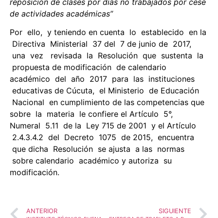
r
e
po
s
i
c
i
ó
n
de cl
as
es p
o
r
d
í
a
s
no trabajados por cese
de actividades académicas”
Por ello, y teniendo en cuenta lo establecido en la
Directiva Ministerial 37 del 7 de junio de 2017,
una vez revisada la Resolución que sustenta la
propuesta de modificación de calendario
académico del año 2017 para las instituciones
educativas de Cúcuta, el Ministerio de Educación
Nacional en cumplimiento de las competencias que
sobre la materia le confiere el Artículo 5°,
Numeral 5.11 de la Ley 715 de 2001 y el Artículo
2.4.3.4.2 del Decreto 1075 de 2015, encuentra
que dicha Resolución se ajusta a las normas
sobre calendario académico y autoriza su
modificación.
ANTERIOR
SIGUIENTE