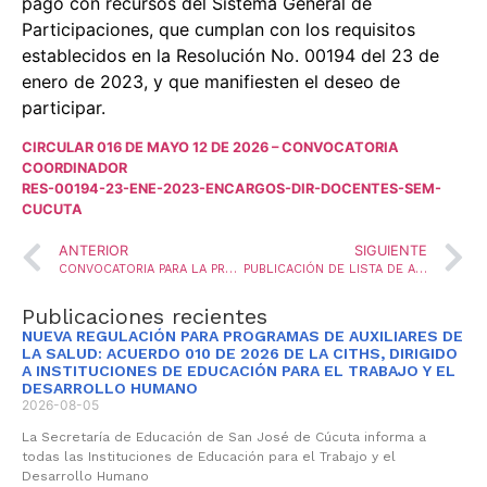
pago con recursos del Sistema General de
Participaciones, que cumplan con los requisitos
establecidos en la Resolución No. 00194 del 23 de
enero de 2023, y que manifiesten el deseo de
participar.
CIRCULAR 016 DE MAYO 12 DE 2026 – CONVOCATORIA
COORDINADOR
RES-00194-23-ENE-2023-ENCARGOS-DIR-DOCENTES-SEM-
CUCUTA
ANTERIOR
SIGUIENTE
CONVOCATORIA PARA LA PROVISIÓN DE UNA VACANTE DEFINITIVA Y UNA VACANCIA TEMPORAL, DEL CARGO DE RECTOR, MEDIANTE LA MODALIDAD DE ENCARGO, Y CONFORMACIÓN DEL BANCO DE ELEGIBLES PARA LA VIGENCIA 2026.
PUBLICACIÓN DE LISTA DE ADMITIDOS-CONVOCATORIA PARA LA PROVISIÓN DE CUATRO (4) VACANTES DEFINITIVAS Y UNA (1) VACANTE TEMPORAL EN EL CARGO COORDINADOR, MEDIANTE LA MODALIDAD DE ENCARGO
Publicaciones recientes
NUEVA REGULACIÓN PARA PROGRAMAS DE AUXILIARES DE
LA SALUD: ACUERDO 010 DE 2026 DE LA CITHS, DIRIGIDO
A INSTITUCIONES DE EDUCACIÓN PARA EL TRABAJO Y EL
DESARROLLO HUMANO
2026-08-05
La Secretaría de Educación de San José de Cúcuta informa a
todas las Instituciones de Educación para el Trabajo y el
Desarrollo Humano