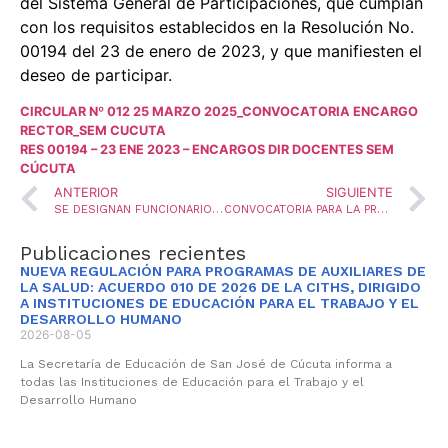
del Sistema General de Participaciones, que cumplan
con los requisitos establecidos en la Resolución No.
00194 del 23 de enero de 2023, y que manifiesten el
deseo de participar.
CIRCULAR Nº 012 25 MARZO 2025_CONVOCATORIA ENCARGO
RECTOR_SEM CUCUTA
RES 00194 – 23 ENE 2023 – ENCARGOS DIR DOCENTES SEM
CÚCUTA
ANTERIOR
SIGUIENTE
SE DESIGNAN FUNCIONARIOS PARA LA EVALUACIÓN DEL DESEMPEÑO LABORAL
CONVOCATORIA PARA LA PROVISIÓN DE CINCO VACANTES DEFINITIVAS DEL CARGO DIRECTIVO DOCENTE – COORDINADOR, MEDIANTE LA MODALIDAD DE ENCARGO, Y CONFORMACIÓN DE LA LISTA DE ELEGIBLES PARA LA VIGENCIA 2025
Publicaciones recientes
NUEVA REGULACIÓN PARA PROGRAMAS DE AUXILIARES DE
LA SALUD: ACUERDO 010 DE 2026 DE LA CITHS, DIRIGIDO
A INSTITUCIONES DE EDUCACIÓN PARA EL TRABAJO Y EL
DESARROLLO HUMANO
2026-08-05
La Secretaría de Educación de San José de Cúcuta informa a
todas las Instituciones de Educación para el Trabajo y el
Desarrollo Humano