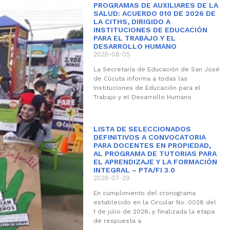
PROGRAMAS DE AUXILIARES DE LA
SALUD: ACUERDO 010 DE 2026 DE
LA CITHS, DIRIGIDO A
INSTITUCIONES DE EDUCACIÓN
PARA EL TRABAJO Y EL
DESARROLLO HUMANO
2026-08-05
La Secretaría de Educación de San José
de Cúcuta informa a todas las
Instituciones de Educación para el
Trabajo y el Desarrollo Humano
LISTA DE SELECCIONADOS
DEFINITIVOS A CONVOCATORIA
PARA DOCENTES EN PROPIEDAD,
AL PROGRAMA DE TUTORIAS PARA
EL APRENDIZAJE Y LA FORMACIÓN
INTEGRAL – PTA/FI 3.0
2026-07-29
En cumplimiento del cronograma
establecido en la Circular No. 0028 del
1 de julio de 2026, y finalizada la etapa
de respuesta a