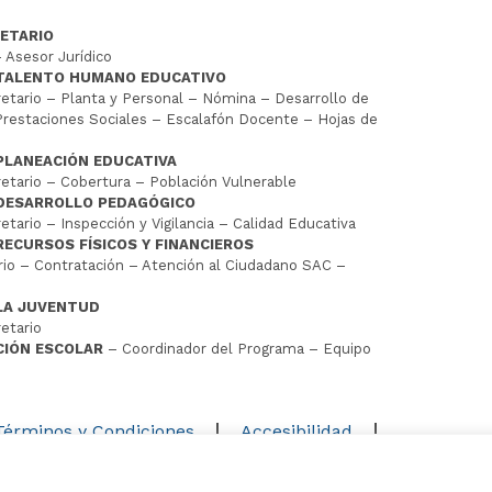
ETARIO
 Asesor Jurídico
 TALENTO HUMANO EDUCATIVO
tario – Planta y Personal – Nómina – Desarrollo de
restaciones Sociales – Escalafón Docente – Hojas de
PLANEACIÓN EDUCATIVA
tario – Cobertura – Población Vulnerable
 DESARROLLO PEDAGÓGICO
tario – Inspección y Vigilancia – Calidad Educativa
RECURSOS FÍSICOS Y FINANCIEROS
io – Contratación – Atención al Ciudadano SAC –
LA JUVENTUD
etario
CIÓN ESCOLAR
– Coordinador del Programa – Equipo
D
Términos y Condiciones
Accesibilidad
Mapa del sitio