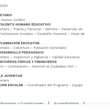
 3000
ETARIO
 Asesor Jurídico
 TALENTO HUMANO EDUCATIVO
tario – Planta y Personal – Nómina – Desarrollo de
restaciones Sociales – Escalafón Docente – Hojas de
PLANEACIÓN EDUCATIVA
tario – Cobertura – Población Vulnerable
 DESARROLLO PEDAGÓGICO
tario – Inspección y Vigilancia – Calidad Educativa
RECURSOS FÍSICOS Y FINANCIEROS
io – Contratación – Atención al Ciudadano SAC –
LA JUVENTUD
etario
CIÓN ESCOLAR
– Coordinador del Programa – Equipo
D
Términos y Condiciones
Accesibilidad