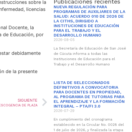
Publicaciones recientes
nstrucciones sobre la
NUEVA REGULACIÓN PARA
nfermedad, licencias
PROGRAMAS DE AUXILIARES DE LA
SALUD: ACUERDO 010 DE 2026 DE
LA CITHS, DIRIGIDO A
INSTITUCIONES DE EDUCACIÓN
nal Docente, la
PARA EL TRABAJO Y EL
ía de Educación, por
DESARROLLO HUMANO
2026-08-05
La Secretaría de Educación de San José
 estar debidamente
de Cúcuta informa a todas las
Instituciones de Educación para el
Trabajo y el Desarrollo Humano
ón de la presente
LISTA DE SELECCIONADOS
DEFINITIVOS A CONVOCATORIA
PARA DOCENTES EN PROPIEDAD,
AL PROGRAMA DE TUTORIAS PARA
SIGUIENTE
EL APRENDIZAJE Y LA FORMACIÓN
 ESCOGENCIA DE PLAZA
INTEGRAL – PTA/FI 3.0
2026-07-29
En cumplimiento del cronograma
establecido en la Circular No. 0028 del
1 de julio de 2026, y finalizada la etapa