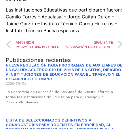
Las Instituciones Educativas que participaron fueron:
Camilo Torres – Agualasal – Jorge Gaitán Duran –
Jaime Garzón – Instituto Técnico García Herreros –
Instituto Técnico Buena esperanza
ANTERIOR
SIGUIENTE
CONVOCATORIA PARA SELECCIÓN DE DOCENTES EN COMISIÓN DE SERVICIO COMO DOCENTE TUTOR AL PROGRAMA DE TUTORIAS PARA EL APRENDIZAJE Y LA FORMACIÓN INTEGRAL PTA/FI 3.0
CELEBRACIÓN MES DE LA NIÑEZ
Publicaciones recientes
NUEVA REGULACIÓN PARA PROGRAMAS DE AUXILIARES DE
LA SALUD: ACUERDO 010 DE 2026 DE LA CITHS, DIRIGIDO
A INSTITUCIONES DE EDUCACIÓN PARA EL TRABAJO Y EL
DESARROLLO HUMANO
2026-08-05
La Secretaría de Educación de San José de Cúcuta informa a
todas las Instituciones de Educación para el Trabajo y el
Desarrollo Humano
LISTA DE SELECCIONADOS DEFINITIVOS A
CONVOCATORIA PARA DOCENTES EN PROPIEDAD, AL