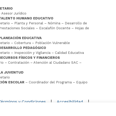
ETARIO
 Asesor Jurídico
 TALENTO HUMANO EDUCATIVO
tario – Planta y Personal – Nómina – Desarrollo de
restaciones Sociales – Escalafón Docente – Hojas de
PLANEACIÓN EDUCATIVA
tario – Cobertura – Población Vulnerable
 DESARROLLO PEDAGÓGICO
tario – Inspección y Vigilancia – Calidad Educativa
RECURSOS FÍSICOS Y FINANCIEROS
io – Contratación – Atención al Ciudadano SAC –
LA JUVENTUD
etario
CIÓN ESCOLAR
– Coordinador del Programa – Equipo
D
Términos y Condiciones
Accesibilidad
Mapa del sitio