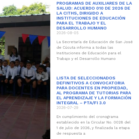
PROGRAMAS DE AUXILIARES DE LA
SALUD: ACUERDO 010 DE 2026 DE
LA CITHS, DIRIGIDO A
INSTITUCIONES DE EDUCACIÓN
PARA EL TRABAJO Y EL
DESARROLLO HUMANO
2026-08-05
La Secretaría de Educación de San José
de Cúcuta informa a todas las
Instituciones de Educación para el
Trabajo y el Desarrollo Humano
LISTA DE SELECCIONADOS
DEFINITIVOS A CONVOCATORIA
PARA DOCENTES EN PROPIEDAD,
AL PROGRAMA DE TUTORIAS PARA
EL APRENDIZAJE Y LA FORMACIÓN
INTEGRAL – PTA/FI 3.0
2026-07-29
En cumplimiento del cronograma
establecido en la Circular No. 0028 del
1 de julio de 2026, y finalizada la etapa
de respuesta a