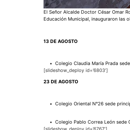
El Señor Alcalde Doctor César Omar Roj
Educación Municipal, inauguraron las ob
13 DE AGOSTO
Colegio Claudia María Prada sed
[slideshow_deploy id=’6803′]
23 DE AGOSTO
Colegio Oriental N°26 sede princi
Colegio Pablo Correa León sede G
[slideshow_deploy id=’6767′]