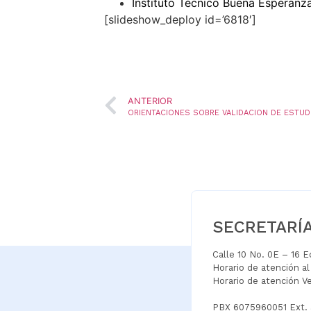
Instituto Técnico Buena Esperanz
[slideshow_deploy id=’6818′]
ANTERIOR
SECRETARÍ
Calle 10 No. 0E – 16 
Horario de atención a
Horario de atención V
PBX 6075960051 Ext.