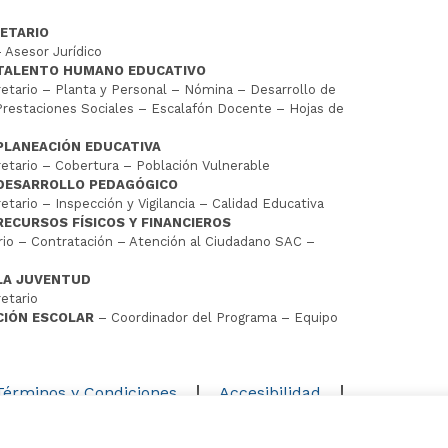
ETARIO
 Asesor Jurídico
 TALENTO HUMANO EDUCATIVO
tario – Planta y Personal – Nómina – Desarrollo de
restaciones Sociales – Escalafón Docente – Hojas de
PLANEACIÓN EDUCATIVA
tario – Cobertura – Población Vulnerable
 DESARROLLO PEDAGÓGICO
tario – Inspección y Vigilancia – Calidad Educativa
RECURSOS FÍSICOS Y FINANCIEROS
io – Contratación – Atención al Ciudadano SAC –
LA JUVENTUD
etario
CIÓN ESCOLAR
– Coordinador del Programa – Equipo
D
Términos y Condiciones
Accesibilidad
Mapa del sitio