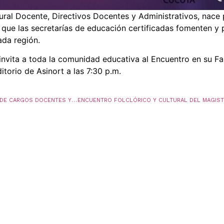
ural Docente, Directivos Docentes y Administrativos, nace p
 que las secretarías de educación certificadas fomenten y 
ada región.
nvita a toda la comunidad educativa al Encuentro en su Fas
itorio de Asinort a las 7:30 p.m.
CITACION AUDIENCIA PÚBLICA PARA PROVISIÓN DE CARGOS DOCENTES Y DIRECTIVOS DOCENTES – CONVOCATORIA No. 339 a 425 DE 2016