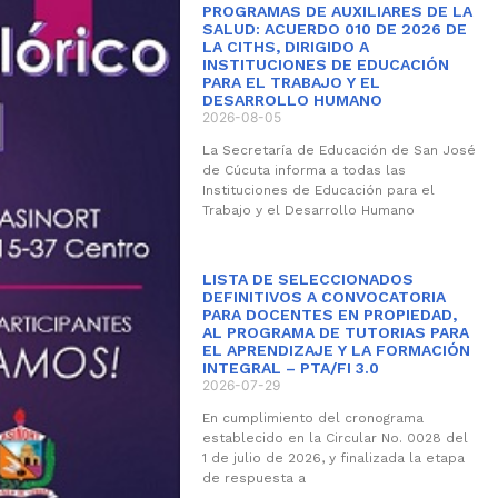
PROGRAMAS DE AUXILIARES DE LA
SALUD: ACUERDO 010 DE 2026 DE
LA CITHS, DIRIGIDO A
INSTITUCIONES DE EDUCACIÓN
PARA EL TRABAJO Y EL
DESARROLLO HUMANO
2026-08-05
La Secretaría de Educación de San José
de Cúcuta informa a todas las
Instituciones de Educación para el
Trabajo y el Desarrollo Humano
LISTA DE SELECCIONADOS
DEFINITIVOS A CONVOCATORIA
PARA DOCENTES EN PROPIEDAD,
AL PROGRAMA DE TUTORIAS PARA
EL APRENDIZAJE Y LA FORMACIÓN
INTEGRAL – PTA/FI 3.0
2026-07-29
En cumplimiento del cronograma
establecido en la Circular No. 0028 del
1 de julio de 2026, y finalizada la etapa
de respuesta a