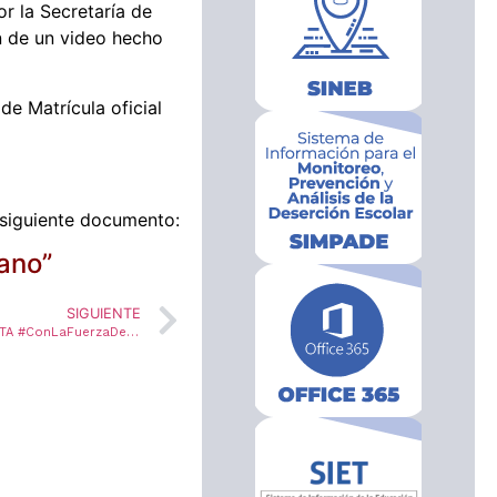
r la Secretaría de
n de un video hecho
de Matrícula oficial
 siguiente documento:
ano”
SIGUIENTE
JORNADA DE TRABAJO EN LA ZONA RURAL DE CUCUTA #ConLaFuerzaDeLaJuventud