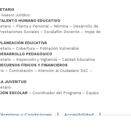
ETARIO
 Asesor Jurídico
 TALENTO HUMANO EDUCATIVO
tario – Planta y Personal – Nómina – Desarrollo de
restaciones Sociales – Escalafón Docente – Hojas de
PLANEACIÓN EDUCATIVA
tario – Cobertura – Población Vulnerable
 DESARROLLO PEDAGÓGICO
tario – Inspección y Vigilancia – Calidad Educativa
RECURSOS FÍSICOS Y FINANCIEROS
io – Contratación – Atención al Ciudadano SAC –
LA JUVENTUD
etario
CIÓN ESCOLAR
– Coordinador del Programa – Equipo
D
Términos y Condiciones
Accesibilidad
Mapa del sitio