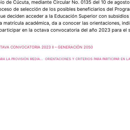
io de Cúcuta, mediante Circular No. 0135 del 10 de agosto
oceso de selección de los posibles beneficiarios del Prog
que deciden acceder a la Educación Superior con subsidios
a matrícula académica, da a conocer las orientaciones, indi
 participar en la octava convocatoria del año 2023 para e
CTAVA CONVOCATORIA 2023 II – GENERACIÓN 2050
RESULTADOS DEFINITIVOS – CONVOCATORIA PARA LA PROVISIÓN MEDIANTE LA MODALIDAD DE ENCARGO, DE 1 VACANTE DE LA PLANTA DE CARGOS DEL PERSONAL ADMINISTRATIVO DE LA SECRETARIA DE EDUCACIÓN DEL MUNICIPIO DE SAN JOSE DE CUCUTA