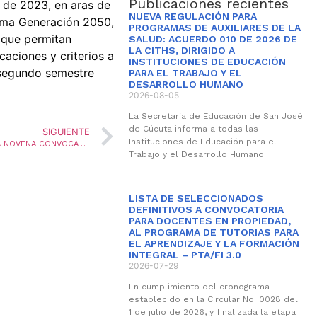
Publicaciones recientes
 de 2023, en aras de
NUEVA REGULACIÓN PARA
rama Generación 2050,
PROGRAMAS DE AUXILIARES DE LA
 que permitan
SALUD: ACUERDO 010 DE 2026 DE
LA CITHS, DIRIGIDO A
caciones y criterios a
INSTITUCIONES DE EDUCACIÓN
l segundo semestre
PARA EL TRABAJO Y EL
DESARROLLO HUMANO
2026-08-05
La Secretaría de Educación de San José
de Cúcuta informa a todas las
SIGUIENTE
Instituciones de Educación para el
ORIENTACIONES Y CRITERIOS PARA PARTICIPAR EN LA NOVENA CONVOCATORIA 2023 II – PROGRAMA DE SUBSIDIOS A ESTUDIANTES DE ESCASOS RECURSOS
Trabajo y el Desarrollo Humano
LISTA DE SELECCIONADOS
DEFINITIVOS A CONVOCATORIA
PARA DOCENTES EN PROPIEDAD,
AL PROGRAMA DE TUTORIAS PARA
EL APRENDIZAJE Y LA FORMACIÓN
INTEGRAL – PTA/FI 3.0
2026-07-29
En cumplimiento del cronograma
establecido en la Circular No. 0028 del
1 de julio de 2026, y finalizada la etapa