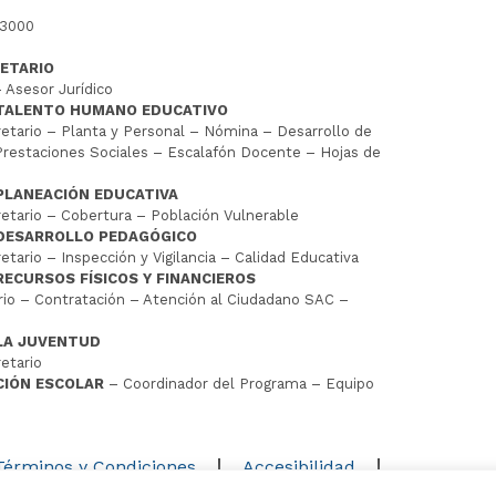
 3000
ETARIO
 Asesor Jurídico
 TALENTO HUMANO EDUCATIVO
tario – Planta y Personal – Nómina – Desarrollo de
restaciones Sociales – Escalafón Docente – Hojas de
PLANEACIÓN EDUCATIVA
tario – Cobertura – Población Vulnerable
 DESARROLLO PEDAGÓGICO
tario – Inspección y Vigilancia – Calidad Educativa
RECURSOS FÍSICOS Y FINANCIEROS
io – Contratación – Atención al Ciudadano SAC –
LA JUVENTUD
etario
CIÓN ESCOLAR
– Coordinador del Programa – Equipo
D
Términos y Condiciones
Accesibilidad