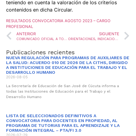
teniendo en cuenta la valoración de los criterios
contenidos en dicha Circular.
RESULTADOS CONVOCATORIA AGOSTO 2023 – CARGO
PROFESIONAL
ANTERIOR
SIGUIENTE
COMUNICADO OFICIAL A TODA LA COMUNIDAD EDUCATIVA
ORIENTACIONES, INDICACIONES Y CRITERIOS PARA PARTICIPAR EN LA OCTAVA CONVOCATORIA 2023 II – GENERACIÓN 2050
Publicaciones recientes
NUEVA REGULACIÓN PARA PROGRAMAS DE AUXILIARES DE
LA SALUD: ACUERDO 010 DE 2026 DE LA CITHS, DIRIGIDO
A INSTITUCIONES DE EDUCACIÓN PARA EL TRABAJO Y EL
DESARROLLO HUMANO
2026-08-05
La Secretaría de Educación de San José de Cúcuta informa a
todas las Instituciones de Educación para el Trabajo y el
Desarrollo Humano
LISTA DE SELECCIONADOS DEFINITIVOS A
CONVOCATORIA PARA DOCENTES EN PROPIEDAD, AL
PROGRAMA DE TUTORIAS PARA EL APRENDIZAJE Y LA
FORMACIÓN INTEGRAL – PTA/FI 3.0
2026-07-29