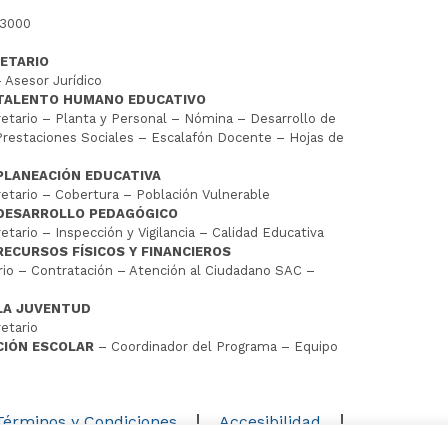
 3000
ETARIO
 Asesor Jurídico
 TALENTO HUMANO EDUCATIVO
tario – Planta y Personal – Nómina – Desarrollo de
restaciones Sociales – Escalafón Docente – Hojas de
PLANEACIÓN EDUCATIVA
tario – Cobertura – Población Vulnerable
 DESARROLLO PEDAGÓGICO
tario – Inspección y Vigilancia – Calidad Educativa
RECURSOS FÍSICOS Y FINANCIEROS
io – Contratación – Atención al Ciudadano SAC –
LA JUVENTUD
etario
CIÓN ESCOLAR
– Coordinador del Programa – Equipo
D
Términos y Condiciones
Accesibilidad