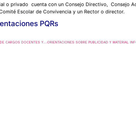
cial o privado cuenta con un Consejo Directivo, Consejo 
Comité Escolar de Convivencia y un Rector o director.
entaciones PQRs
CITACION AUDIENCIA PÚBLICA PARA PROVISIÓN DE CARGOS DOCENTES Y DIRECTIVOS DOCENTES – CONVOCATORIA No. 339 a 425 DE 2016