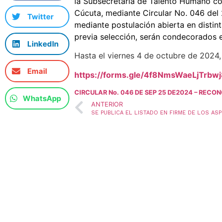
la Subsecretaría de Talento Humano co
Cúcuta, mediante Circular No. 046 del 
Twitter
mediante postulación abierta en distint
previa selección, serán condecorados e
LinkedIn
Hasta el viernes 4 de octubre de 2024, 
Email
https://forms.gle/4f8NmsWaeLjTrbwj
CIRCULAR No. 046 DE SEP 25 DE2024 – REC
WhatsApp
ANTERIOR