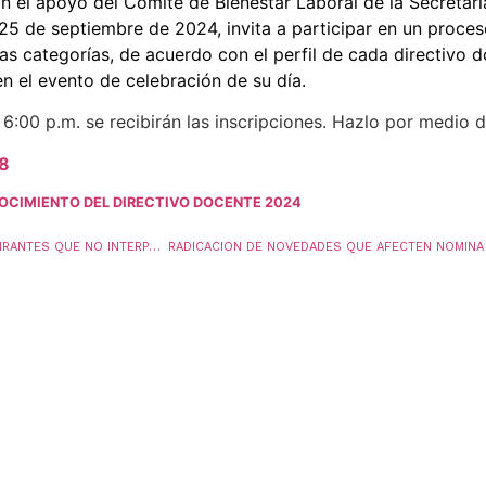
n el apoyo del Comité de Bienestar Laboral de la Secretar
25 de septiembre de 2024, invita a participar en un proce
as categorías, de acuerdo con el perfil de cada directivo d
n el evento de celebración de su día.
6:00 p.m. se recibirán las inscripciones. Hazlo por medio d
8
ONOCIMIENTO DEL DIRECTIVO DOCENTE 2024
SE PUBLICA EL LISTADO EN FIRME DE LOS ASPIRANTES QUE NO INTERPUSIERON RECLAMACIÓN, FRENTE A LOS RESULTADOS DEL CONCURSO DE ASCENSO