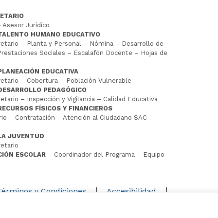
ETARIO
 Asesor Jurídico
 TALENTO HUMANO EDUCATIVO
tario – Planta y Personal – Nómina – Desarrollo de
restaciones Sociales – Escalafón Docente – Hojas de
PLANEACIÓN EDUCATIVA
tario – Cobertura – Población Vulnerable
 DESARROLLO PEDAGÓGICO
tario – Inspección y Vigilancia – Calidad Educativa
RECURSOS FÍSICOS Y FINANCIEROS
io – Contratación – Atención al Ciudadano SAC –
LA JUVENTUD
etario
CIÓN ESCOLAR
– Coordinador del Programa – Equipo
D
Términos y Condiciones
Accesibilidad
Mapa del sitio