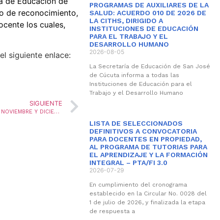
ía de Educación de
PROGRAMAS DE AUXILIARES DE LA
so de reconocimiento,
SALUD: ACUERDO 010 DE 2026 DE
LA CITHS, DIRIGIDO A
ocente los cuales,
INSTITUCIONES DE EDUCACIÓN
PARA EL TRABAJO Y EL
DESARROLLO HUMANO
2026-08-05
el siguiente enlace:
La Secretaría de Educación de San José
de Cúcuta informa a todas las
Instituciones de Educación para el
Trabajo y el Desarrollo Humano
SIGUIENTE
RADICACION DE NOVEDADES QUE AFECTEN NOMINA NOVIEMBRE Y DICIEMBRE
LISTA DE SELECCIONADOS
DEFINITIVOS A CONVOCATORIA
PARA DOCENTES EN PROPIEDAD,
AL PROGRAMA DE TUTORIAS PARA
EL APRENDIZAJE Y LA FORMACIÓN
INTEGRAL – PTA/FI 3.0
2026-07-29
En cumplimiento del cronograma
establecido en la Circular No. 0028 del
1 de julio de 2026, y finalizada la etapa
de respuesta a