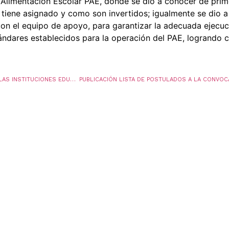
 Alimentación Escolar PAE, donde se dio a conocer de pr
 tiene asignado y como son invertidos; igualmente se dio a
on el equipo de apoyo, para garantizar la adecuada ejecuc
ndares establecidos para la operación del PAE, logrando c
ESTRATEGIA DE PREVENCIÓN DEL DENGUE EN LAS INSTITUCIONES EDUCATIVAS DEL MUNICIPIO