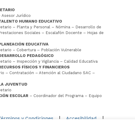
ETARIO
 Asesor Jurídico
 TALENTO HUMANO EDUCATIVO
tario – Planta y Personal – Nómina – Desarrollo de
restaciones Sociales – Escalafón Docente – Hojas de
PLANEACIÓN EDUCATIVA
tario – Cobertura – Población Vulnerable
 DESARROLLO PEDAGÓGICO
tario – Inspección y Vigilancia – Calidad Educativa
RECURSOS FÍSICOS Y FINANCIEROS
io – Contratación – Atención al Ciudadano SAC –
LA JUVENTUD
etario
CIÓN ESCOLAR
– Coordinador del Programa – Equipo
D
Términos y Condiciones
Accesibilidad
Mapa del sitio