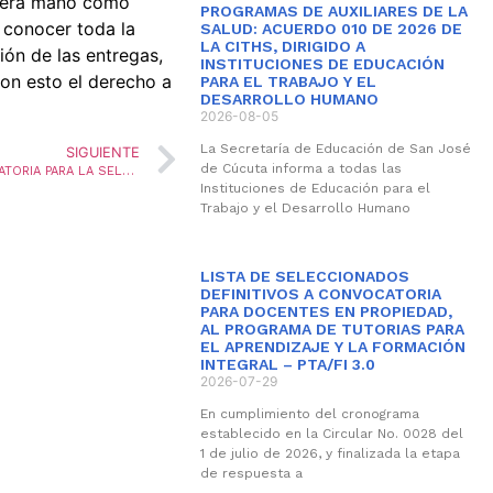
imera mano como
PROGRAMAS DE AUXILIARES DE LA
 conocer toda la
SALUD: ACUERDO 010 DE 2026 DE
LA CITHS, DIRIGIDO A
ión de las entregas,
INSTITUCIONES DE EDUCACIÓN
on esto el derecho a
PARA EL TRABAJO Y EL
DESARROLLO HUMANO
2026-08-05
La Secretaría de Educación de San José
SIGUIENTE
de Cúcuta informa a todas las
PUBLICACIÓN LISTA DE POSTULADOS A LA CONVOCATORIA PARA LA SELECCION DE DOCENTES EN PROPIEDAD INTERESADOS EN COMISIÓN DE SERVICIOS COMO DOCENTES TUTORES AL PROGRAMA DE TUTORIAS PARA EL APRENDIZAJE Y LA FORMACIÓN INTEGRAL – PTA/FI 3.0
Instituciones de Educación para el
Trabajo y el Desarrollo Humano
LISTA DE SELECCIONADOS
DEFINITIVOS A CONVOCATORIA
PARA DOCENTES EN PROPIEDAD,
AL PROGRAMA DE TUTORIAS PARA
EL APRENDIZAJE Y LA FORMACIÓN
INTEGRAL – PTA/FI 3.0
2026-07-29
En cumplimiento del cronograma
establecido en la Circular No. 0028 del
1 de julio de 2026, y finalizada la etapa
de respuesta a