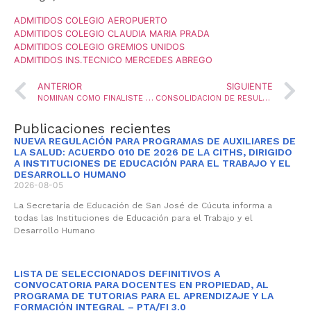
ADMITIDOS COLEGIO AEROPUERTO
ADMITIDOS COLEGIO CLAUDIA MARIA PRADA
ADMITIDOS COLEGIO GREMIOS UNIDOS
ADMITIDOS INS.TECNICO MERCEDES ABREGO
ANTERIOR
SIGUIENTE
NOMINAN COMO FINALISTE DEL PREMIO “CAMBRIDGE DEDICATED TEACHER AWARDS 2025” AL PROFESOR EDUARDO ESTEBAN PÉREZ
CONSOLIDACION DE RESULTADOS CONVOCATORIA PARA LA PROVISIÓN DE UNA VACANTE DEFINITIVA DEL CARGO DIRECTIVO DOCENTE- RECTOR, MEDIANTE LA MODALIDAD DE ENCARGO Y CONFORMACION DEL BANCO DE ELEGIBLES PARA LA VIGENCIA 2025
Publicaciones recientes
NUEVA REGULACIÓN PARA PROGRAMAS DE AUXILIARES DE
LA SALUD: ACUERDO 010 DE 2026 DE LA CITHS, DIRIGIDO
A INSTITUCIONES DE EDUCACIÓN PARA EL TRABAJO Y EL
DESARROLLO HUMANO
2026-08-05
La Secretaría de Educación de San José de Cúcuta informa a
todas las Instituciones de Educación para el Trabajo y el
Desarrollo Humano
LISTA DE SELECCIONADOS DEFINITIVOS A
CONVOCATORIA PARA DOCENTES EN PROPIEDAD, AL
PROGRAMA DE TUTORIAS PARA EL APRENDIZAJE Y LA
FORMACIÓN INTEGRAL – PTA/FI 3.0