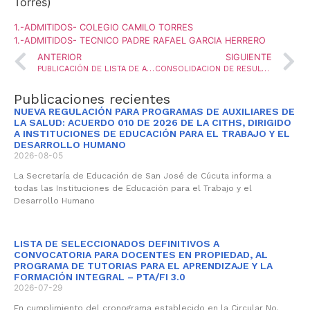
Torres)
1.-ADMITIDOS- COLEGIO CAMILO TORRES
1.-ADMITIDOS- TECNICO PADRE RAFAEL GARCIA HERRERO
ANTERIOR
SIGUIENTE
PUBLICACIÓN DE LISTA DE ADMITIDOS-CONVOCATORIA PARA LA PROVISIÓN DE CUATRO (4) VACANTES DEFINITIVAS Y UNA (1) VACANTE TEMPORAL EN EL CARGO COORDINADOR, MEDIANTE LA MODALIDAD DE ENCARGO
CONSOLIDACION DE RESULTADOS CONVOCATORIA PARA LA PROVISIÓN UNA VACANTE DEFINITIVA Y UNA VACANTE TEMPORAL EN EL CARGO DE RECTOR, MEDIANTE LA MODALIDAD DE ENCARGO Y CONFORMACION DEL BANCO DE ELEGIBLES PARA LA VIGENCIA 2026
Publicaciones recientes
NUEVA REGULACIÓN PARA PROGRAMAS DE AUXILIARES DE
LA SALUD: ACUERDO 010 DE 2026 DE LA CITHS, DIRIGIDO
A INSTITUCIONES DE EDUCACIÓN PARA EL TRABAJO Y EL
DESARROLLO HUMANO
2026-08-05
La Secretaría de Educación de San José de Cúcuta informa a
todas las Instituciones de Educación para el Trabajo y el
Desarrollo Humano
LISTA DE SELECCIONADOS DEFINITIVOS A
CONVOCATORIA PARA DOCENTES EN PROPIEDAD, AL
PROGRAMA DE TUTORIAS PARA EL APRENDIZAJE Y LA
FORMACIÓN INTEGRAL – PTA/FI 3.0
2026-07-29
En cumplimiento del cronograma establecido en la Circular No.