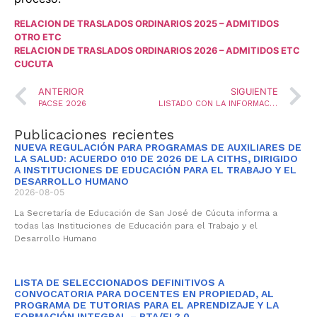
RELACION DE TRASLADOS ORDINARIOS 2025 – ADMITIDOS
OTRO ETC
RELACION DE TRASLADOS ORDINARIOS 2026 – ADMITIDOS ETC
CUCUTA
ANTERIOR
SIGUIENTE
PACSE 2026
LISTADO CON LA INFORMACIÓN DE INSTRUMENTOS DE EXPERIENCIA, MOVIMIENTOS EN EL ESCALAFÓN Y ZONA DE DESEMPEÑO DE LOS EDUCADORES QUE CONTINUAN EN EL PROCESO DE CONVOCATORIA DE ASCENSO Y REUBICACIÓN SALARIAL PARA DOCENTES REGIDOS POR EL DECRETO 1278 DEL 2002
Publicaciones recientes
NUEVA REGULACIÓN PARA PROGRAMAS DE AUXILIARES DE
LA SALUD: ACUERDO 010 DE 2026 DE LA CITHS, DIRIGIDO
A INSTITUCIONES DE EDUCACIÓN PARA EL TRABAJO Y EL
DESARROLLO HUMANO
2026-08-05
La Secretaría de Educación de San José de Cúcuta informa a
todas las Instituciones de Educación para el Trabajo y el
Desarrollo Humano
LISTA DE SELECCIONADOS DEFINITIVOS A
CONVOCATORIA PARA DOCENTES EN PROPIEDAD, AL
PROGRAMA DE TUTORIAS PARA EL APRENDIZAJE Y LA
FORMACIÓN INTEGRAL – PTA/FI 3.0