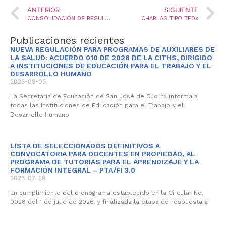
ANTERIOR
SIGUIENTE
CONSOLIDACIÓN DE RESULTADOS DE LA CONVOCATORIA PARA EL ENCARGO DE PROVISIÓN DE SEIS (06) VACANTES DEFINITIVAS Y TRES (3) VACANTES TEMPORALES DEL CARGO COORDINADOR, SEGÚN CIRCULAR No. 006 DEL 19 DE FEBRERO DE 2021.
CHARLAS TIPO TEDx
Publicaciones recientes
NUEVA REGULACIÓN PARA PROGRAMAS DE AUXILIARES DE
LA SALUD: ACUERDO 010 DE 2026 DE LA CITHS, DIRIGIDO
A INSTITUCIONES DE EDUCACIÓN PARA EL TRABAJO Y EL
DESARROLLO HUMANO
2026-08-05
La Secretaría de Educación de San José de Cúcuta informa a
todas las Instituciones de Educación para el Trabajo y el
Desarrollo Humano
LISTA DE SELECCIONADOS DEFINITIVOS A
CONVOCATORIA PARA DOCENTES EN PROPIEDAD, AL
PROGRAMA DE TUTORIAS PARA EL APRENDIZAJE Y LA
FORMACIÓN INTEGRAL – PTA/FI 3.0
2026-07-29
En cumplimiento del cronograma establecido en la Circular No.
0028 del 1 de julio de 2026, y finalizada la etapa de respuesta a