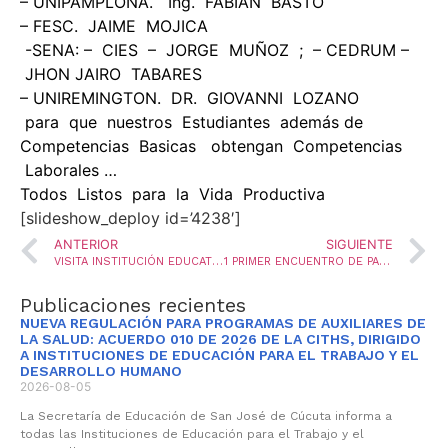
– UNIPAMPLONA. Ing. FABIAN BASTO
– FESC. JAIME MOJICA
-SENA: – CIES – JORGE MUÑOZ ; – CEDRUM –
JHON JAIRO TABARES
– UNIREMINGTON. DR. GIOVANNI LOZANO
para que nuestros Estudiantes además de
Competencias Basicas obtengan Competencias
Laborales …
Todos Listos para la Vida Productiva
[slideshow_deploy id=’4238′]
ANTERIOR
SIGUIENTE
VISITA INSTITUCIÓN EDUCATIVA MIGUEL MULLER
1 PRIMER ENCUENTRO DE PAREJAS
Publicaciones recientes
NUEVA REGULACIÓN PARA PROGRAMAS DE AUXILIARES DE
LA SALUD: ACUERDO 010 DE 2026 DE LA CITHS, DIRIGIDO
A INSTITUCIONES DE EDUCACIÓN PARA EL TRABAJO Y EL
DESARROLLO HUMANO
2026-08-05
La Secretaría de Educación de San José de Cúcuta informa a
todas las Instituciones de Educación para el Trabajo y el