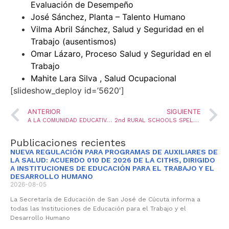
Evaluación de Desempeño
José Sánchez, Planta – Talento Humano
Vilma Abril Sánchez, Salud y Seguridad en el
Trabajo (ausentismos)
Omar Lázaro, Proceso Salud y Seguridad en el
Trabajo
Mahite Lara Silva , Salud Ocupacional
[slideshow_deploy id=’5620′]
ANTERIOR
SIGUIENTE
A LA COMUNIDAD EDUCATIVA DEL MUNICIPIO DE SAN JOSÉ DE CÚCUTA POSESIÓN DE DOCENTES EN PERIODO DE PRUEBA
2nd RURAL SCHOOLS SPELLING BEE 2018
Publicaciones recientes
NUEVA REGULACIÓN PARA PROGRAMAS DE AUXILIARES DE
LA SALUD: ACUERDO 010 DE 2026 DE LA CITHS, DIRIGIDO
A INSTITUCIONES DE EDUCACIÓN PARA EL TRABAJO Y EL
DESARROLLO HUMANO
2026-08-05
La Secretaría de Educación de San José de Cúcuta informa a
todas las Instituciones de Educación para el Trabajo y el
Desarrollo Humano