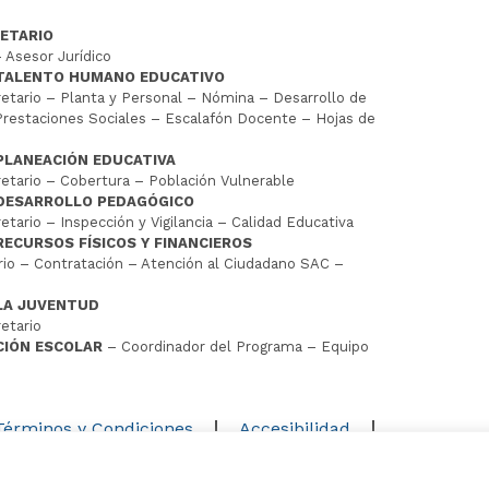
ETARIO
 Asesor Jurídico
 TALENTO HUMANO EDUCATIVO
tario – Planta y Personal – Nómina – Desarrollo de
restaciones Sociales – Escalafón Docente – Hojas de
PLANEACIÓN EDUCATIVA
tario – Cobertura – Población Vulnerable
 DESARROLLO PEDAGÓGICO
tario – Inspección y Vigilancia – Calidad Educativa
RECURSOS FÍSICOS Y FINANCIEROS
io – Contratación – Atención al Ciudadano SAC –
LA JUVENTUD
etario
CIÓN ESCOLAR
– Coordinador del Programa – Equipo
D
Términos y Condiciones
Accesibilidad
Mapa del sitio