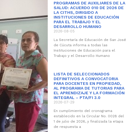
PROGRAMAS DE AUXILIARES DE LA
SALUD: ACUERDO 010 DE 2026 DE
LA CITHS, DIRIGIDO A
INSTITUCIONES DE EDUCACIÓN
PARA EL TRABAJO Y EL
DESARROLLO HUMANO
2026-08-05
La Secretaría de Educación de San José
de Cúcuta informa a todas las
Instituciones de Educación para el
Trabajo y el Desarrollo Humano
LISTA DE SELECCIONADOS
DEFINITIVOS A CONVOCATORIA
PARA DOCENTES EN PROPIEDAD,
AL PROGRAMA DE TUTORIAS PARA
EL APRENDIZAJE Y LA FORMACIÓN
INTEGRAL – PTA/FI 3.0
2026-07-29
En cumplimiento del cronograma
establecido en la Circular No. 0028 del
1 de julio de 2026, y finalizada la etapa
de respuesta a