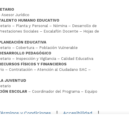
ETARIO
 Asesor Jurídico
 TALENTO HUMANO EDUCATIVO
tario – Planta y Personal – Nómina – Desarrollo de
restaciones Sociales – Escalafón Docente – Hojas de
PLANEACIÓN EDUCATIVA
tario – Cobertura – Población Vulnerable
 DESARROLLO PEDAGÓGICO
tario – Inspección y Vigilancia – Calidad Educativa
RECURSOS FÍSICOS Y FINANCIEROS
io – Contratación – Atención al Ciudadano SAC –
LA JUVENTUD
etario
CIÓN ESCOLAR
– Coordinador del Programa – Equipo
D
Términos y Condiciones
Accesibilidad
Mapa del sitio