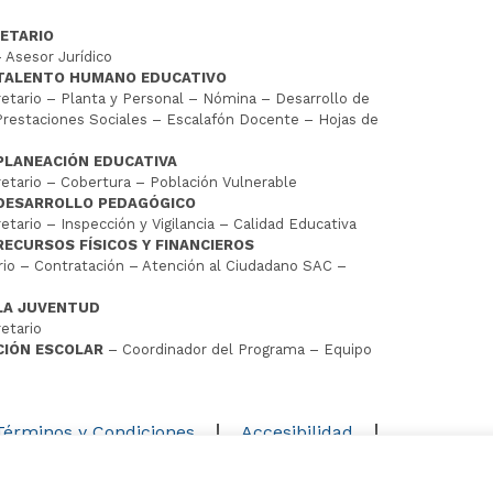
ETARIO
 Asesor Jurídico
 TALENTO HUMANO EDUCATIVO
tario – Planta y Personal – Nómina – Desarrollo de
restaciones Sociales – Escalafón Docente – Hojas de
PLANEACIÓN EDUCATIVA
tario – Cobertura – Población Vulnerable
 DESARROLLO PEDAGÓGICO
tario – Inspección y Vigilancia – Calidad Educativa
RECURSOS FÍSICOS Y FINANCIEROS
io – Contratación – Atención al Ciudadano SAC –
LA JUVENTUD
etario
CIÓN ESCOLAR
– Coordinador del Programa – Equipo
D
Términos y Condiciones
Accesibilidad
Mapa del sitio