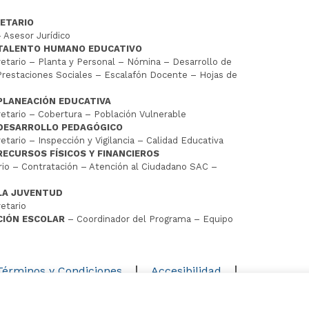
ETARIO
 Asesor Jurídico
 TALENTO HUMANO EDUCATIVO
tario – Planta y Personal – Nómina – Desarrollo de
restaciones Sociales – Escalafón Docente – Hojas de
PLANEACIÓN EDUCATIVA
tario – Cobertura – Población Vulnerable
 DESARROLLO PEDAGÓGICO
tario – Inspección y Vigilancia – Calidad Educativa
RECURSOS FÍSICOS Y FINANCIEROS
io – Contratación – Atención al Ciudadano SAC –
LA JUVENTUD
etario
CIÓN ESCOLAR
– Coordinador del Programa – Equipo
D
Términos y Condiciones
Accesibilidad
Mapa del sitio