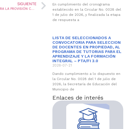
SIGUIENTE
En cumplimiento del cronograma
RESULTADOS DEFINITIVOS DE LA CONVOCATORIA PARA LA PROVISIÓN CUATRO VACANTES DEFINITIVAS Y UNA VACANTE TEMPORAL DEL CARGO COORDINADOR, MEDIANTE LA MODALIDAD DE ENCARGO Y CONFORMACION DEL BANCO DE ELEGIBLES PARA LA VIGENCIA
establecido en la Circular No. 0028 del
1 de julio de 2026, y finalizada la etapa
de respuesta a
LISTA DE SELECCIONADOS A
CONVOCATORIA PARA SELECCION
DE DOCENTES EN PROPIEDAD, AL
PROGRAMA DE TUTORIAS PARA EL
APRENDIZAJE Y LA FORMACIÓN
INTEGRAL – PTA/FI 3.0
2026-07-21
Dando cumplimiento a lo dispuesto en
la Circular No. 0028 del 1 de julio de
2026, la Secretaría de Educación del
Municipio de
Enlaces de interés