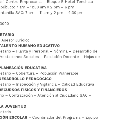
Edif. Centro Empresarial – Bloque B Hotel Tonchalá
l público: 7 am – 11:30 am y 2 pm – 6 pm
entanilla SAC: 7 am – 11 am y 2 pm – 4:30 pm
 3000
ETARIO
 Asesor Jurídico
 TALENTO HUMANO EDUCATIVO
tario – Planta y Personal – Nómina – Desarrollo de
restaciones Sociales – Escalafón Docente – Hojas de
PLANEACIÓN EDUCATIVA
tario – Cobertura – Población Vulnerable
 DESARROLLO PEDAGÓGICO
tario – Inspección y Vigilancia – Calidad Educativa
RECURSOS FÍSICOS Y FINANCIEROS
io – Contratación – Atención al Ciudadano SAC –
LA JUVENTUD
etario
CIÓN ESCOLAR
– Coordinador del Programa – Equipo
D