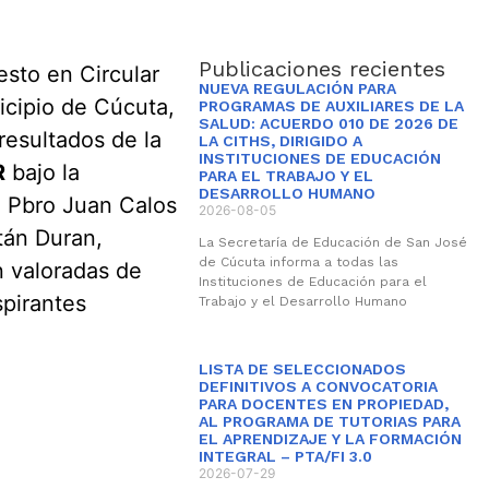
Publicaciones recientes
esto en Circular
NUEVA REGULACIÓN PARA
icipio de Cúcuta,
PROGRAMAS DE AUXILIARES DE LA
SALUD: ACUERDO 010 DE 2026 DE
resultados de la
LA CITHS, DIRIGIDO A
INSTITUCIONES DE EDUCACIÓN
R
bajo la
PARA EL TRABAJO Y EL
DESARROLLO HUMANO
o Pbro Juan Calos
2026-08-05
tán Duran,
La Secretaría de Educación de San José
de Cúcuta informa a todas las
n valoradas de
Instituciones de Educación para el
spirantes
Trabajo y el Desarrollo Humano
LISTA DE SELECCIONADOS
DEFINITIVOS A CONVOCATORIA
PARA DOCENTES EN PROPIEDAD,
AL PROGRAMA DE TUTORIAS PARA
EL APRENDIZAJE Y LA FORMACIÓN
INTEGRAL – PTA/FI 3.0
2026-07-29