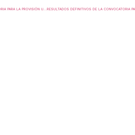
CONSOLIDACION DE RESULTADOS CONVOCATORIA PARA LA PROVISIÓN UNA VACANTE DEFINITIVA Y UNA VACANTE TEMPORAL EN EL CARGO DE RECTOR, MEDIANTE LA MODALIDAD DE ENCARGO Y CONFORMACION DEL BANCO DE ELEGIBLES PARA LA VIGENCIA 2026