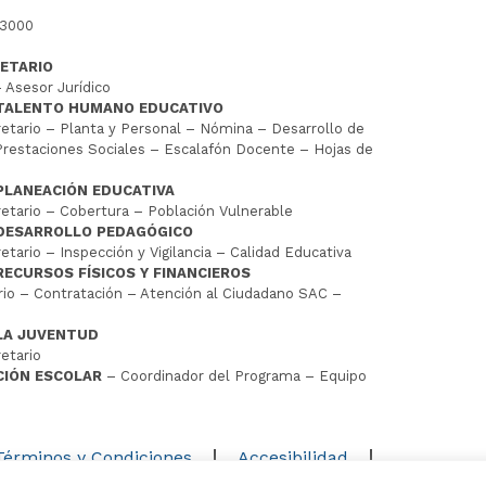
 3000
ETARIO
 Asesor Jurídico
 TALENTO HUMANO EDUCATIVO
tario – Planta y Personal – Nómina – Desarrollo de
restaciones Sociales – Escalafón Docente – Hojas de
PLANEACIÓN EDUCATIVA
tario – Cobertura – Población Vulnerable
 DESARROLLO PEDAGÓGICO
tario – Inspección y Vigilancia – Calidad Educativa
RECURSOS FÍSICOS Y FINANCIEROS
io – Contratación – Atención al Ciudadano SAC –
LA JUVENTUD
etario
CIÓN ESCOLAR
– Coordinador del Programa – Equipo
D
Términos y Condiciones
Accesibilidad