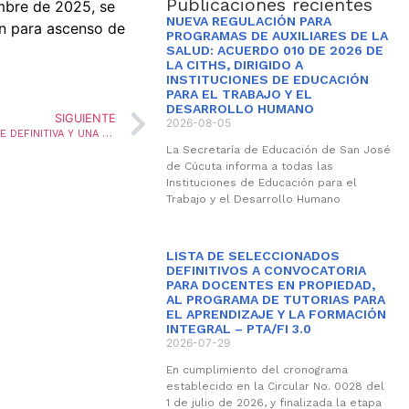
Publicaciones recientes
mbre de 2025, se
NUEVA REGULACIÓN PARA
ón para ascenso de
PROGRAMAS DE AUXILIARES DE LA
SALUD: ACUERDO 010 DE 2026 DE
LA CITHS, DIRIGIDO A
INSTITUCIONES DE EDUCACIÓN
PARA EL TRABAJO Y EL
DESARROLLO HUMANO
SIGUIENTE
2026-08-05
CONVOCATORIA PARA LA PROVISIÓN DE UNA VACANTE DEFINITIVA Y UNA VACANCIA TEMPORAL, DEL CARGO DE RECTOR, MEDIANTE LA MODALIDAD DE ENCARGO, Y CONFORMACIÓN DEL BANCO DE ELEGIBLES PARA LA VIGENCIA 2026.
La Secretaría de Educación de San José
de Cúcuta informa a todas las
Instituciones de Educación para el
Trabajo y el Desarrollo Humano
LISTA DE SELECCIONADOS
DEFINITIVOS A CONVOCATORIA
PARA DOCENTES EN PROPIEDAD,
AL PROGRAMA DE TUTORIAS PARA
EL APRENDIZAJE Y LA FORMACIÓN
INTEGRAL – PTA/FI 3.0
2026-07-29
En cumplimiento del cronograma
establecido en la Circular No. 0028 del
1 de julio de 2026, y finalizada la etapa