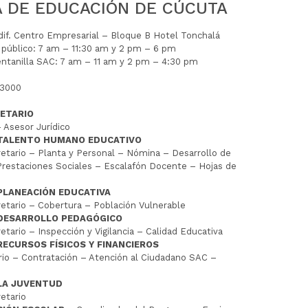
A DE EDUCACIÓN DE CÚCUTA
Edif. Centro Empresarial – Bloque B Hotel Tonchalá
l público: 7 am – 11:30 am y 2 pm – 6 pm
entanilla SAC: 7 am – 11 am y 2 pm – 4:30 pm
 3000
ETARIO
 Asesor Jurídico
 TALENTO HUMANO EDUCATIVO
tario – Planta y Personal – Nómina – Desarrollo de
restaciones Sociales – Escalafón Docente – Hojas de
PLANEACIÓN EDUCATIVA
tario – Cobertura – Población Vulnerable
 DESARROLLO PEDAGÓGICO
tario – Inspección y Vigilancia – Calidad Educativa
RECURSOS FÍSICOS Y FINANCIEROS
io – Contratación – Atención al Ciudadano SAC –
LA JUVENTUD
etario