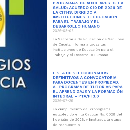
PROGRAMAS DE AUXILIARES DE LA
SALUD: ACUERDO 010 DE 2026 DE
LA CITHS, DIRIGIDO A
INSTITUCIONES DE EDUCACIÓN
PARA EL TRABAJO Y EL
DESARROLLO HUMANO
2026-08-05
La Secretaría de Educación de San José
de Cúcuta informa a todas las
Instituciones de Educación para el
Trabajo y el Desarrollo Humano
LISTA DE SELECCIONADOS
DEFINITIVOS A CONVOCATORIA
PARA DOCENTES EN PROPIEDAD,
AL PROGRAMA DE TUTORIAS PARA
EL APRENDIZAJE Y LA FORMACIÓN
INTEGRAL – PTA/FI 3.0
2026-07-29
En cumplimiento del cronograma
establecido en la Circular No. 0028 del
1 de julio de 2026, y finalizada la etapa
de respuesta a