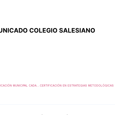
NICADO COLEGIO SALESIANO
LOS FUNCIONARIOS DE LA SECRETARIA DE EDUCACIÓN MUNICIPAL CADA DIA COMPROMETIDOS EN TRABAJAR POR UNA MEJOR EDUCACIÓN